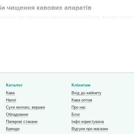
би чищення кавових апаратів
аховувати тип обладнання, рекомендації виробника, формат засобу 
пи, засоби для молочної системи, декальцинатори, порошки або рі
фісів і вендингу важливо мати регулярний графік очищення обладна
 продовжити термін служби кавового апарата.
нсультація
кавових апаратів можна онлайн з доставкою по Україні. Відправляєм
міста.
ором засобів для чищення кавомашини чи кавового апарата? Зверта
Каталог
Клієнтам
Кава
Вхід до кабінету
m.ua
Напої
Кава оптом
Сухе молоко, вершки
Про нас
Обладнання
Блог
Паперові стакани
Інфо користувача
Бренди
Відгуки про магазин