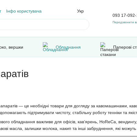
г
Інфо користувача
Укр
093 17-092-
Передзвонити в
око, вершки
Обладнання
Паперові с
аратів
апаратів — це необхідні товари для догляду за кавомашинами, ка
допомагають підтримувати чистоту, стабільну роботу техніки та якіс
вого обладнання важливе для офісів, кав’ярень, HoReCa, вендингу,
ові масла, залишки молока, накип та інші забруднення, які можуть