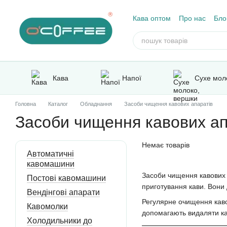
Перейти до основного контенту
Кава оптом
Про нас
Бло
Відгуки про магазин
Кава
Напої
Сухе мол
Головна
Каталог
Обладнання
Засоби чищення кавових апаратів
Засоби чищення кавових ап
Немає товарів
Автоматичні
кавомашини
Засоби чищення кавових 
Постові кавомашини
приготування кави. Вони 
Вендінгові апарати
Регулярне очищення каво
Кавомолки
допомагають видаляти кав
Холодильники до