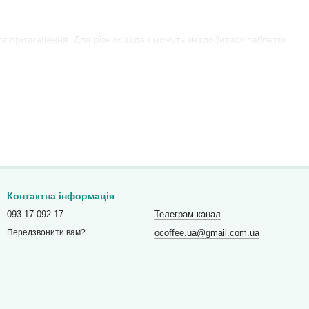
та призначення. Для різних задач можуть знадобитися таблетки
дини для очищення.
ння. Це допомагає уникати збоїв у роботі, підтримувати
о у Київ, Львів, Одесу, Дніпро, Харків, Запоріжжя, Вінницю,
йтеся до нас:
Контактна інформація
093 17-092-17
Телеграм-канал
ocoffee.ua@gmail.com.ua
Передзвонити вам?