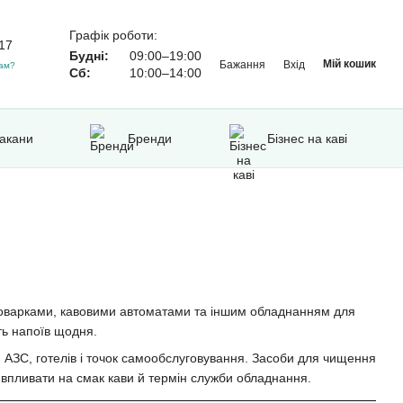
Графік роботи:
17
Будні:
09:00–19:00
Мій кошик
Бажання
Вхід
ам?
Сб:
10:00–14:00
такани
Бренди
Бізнес на каві
воварками, кавовими автоматами та іншим обладнанням для
ть напоїв щодня.
 АЗС, готелів і точок самообслуговування. Засоби для чищення
 впливати на смак кави й термін служби обладнання.