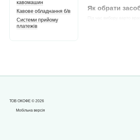
кавомашин
Як обрати засо
Кавове обладнання б/в
Під час вибору варто вр
Системи прийому
для чищення кавової гру
платежів
Для кав’ярень, HoReCa, о
стабільний смак напоїв і
Доставка та ко
Замовити засоби чищення 
Полтаву, Черкаси та інші 
Потрібна допомога з виб
📞
093 17-092-17
✉️
ocoffee.ua@gmail.co
ТОВ ОКОФЕ © 2026
Мобільна версія