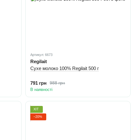
Артикул: 6673
Regilait
Cухе молоко 100% Regilait 500 г
791 грн
988 грн
В наявності
ХІТ
−20%