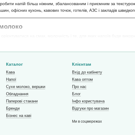
робити напій більш ніжним, збалансованим і приємним за текстуро
ин, офісних кухонь, кавових точок, готелів, АЗС і закладів швидко
 молоко
орієнтуватися на смак, молочність і те, для яких напоїв буде викор
кавових автоматів важливо враховувати розчинність, стабільність у р
олоко допомагає підтримувати однаковий смак напоїв і стабільну ро
Каталог
Клієнтам
Кава
Вхід до кабінету
Напої
Кава оптом
на онлайн з доставкою по Україні. Відправляємо у Київ, Львів, Одес
Сухе молоко, вершки
Про нас
Обладнання
Блог
ром сухого молока для дому, офісу чи бізнесу? Звертайтеся до нас
Паперові стакани
Інфо користувача
Бренди
Відгуки про магазин
m.ua
Бізнес на каві
Ми в соцмережах