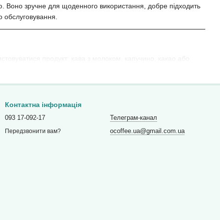
ю. Воно зручне для щоденного використання, добре підходить
го обслуговування.
истовуватися продукт: кава з молоком, капучино, какао або
оботі обладнання, смак у поєднанні з кавою, пінку та зручність
боту кавової точки.
Контактна інформація
093 17-092-17
Телеграм-канал
ocoffee.ua@gmail.com.ua
Передзвонити вам?
у, Дніпро, Харків, Запоріжжя, Вінницю, Полтаву, Черкаси та
: