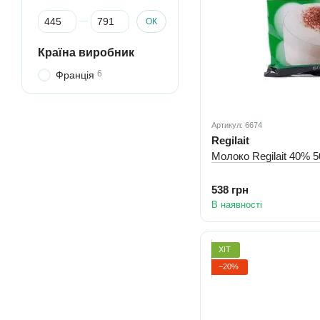
Від Ціна, грн
До Ціна, грн
ОК
Країна виробник
6
Франція
Артикул: 6674
Regilait
Молоко 
538 грн
В наявності
ХІТ
−20%