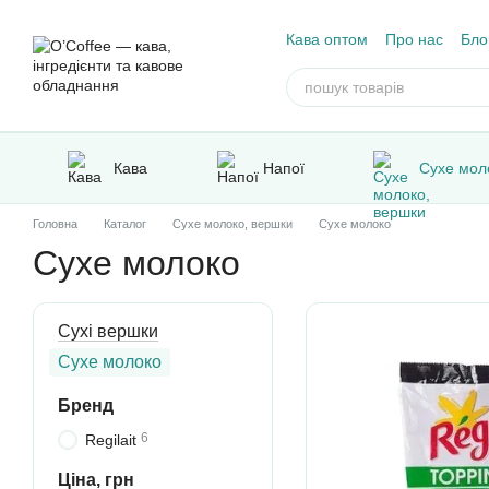
Перейти до основного контенту
Кава оптом
Про нас
Бло
Відгуки про магазин
Кава
Напої
Сухе мол
Головна
Каталог
Сухе молоко, вершки
Сухе молоко
Сухе молоко
Сухі вершки
Сухе молоко
Бренд
6
Regilait
Ціна, грн