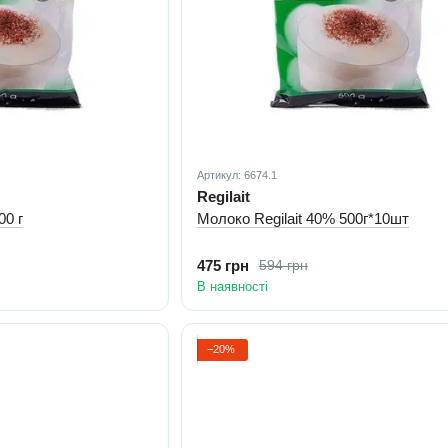
Артикул: 6674.1
Regilait
Regilait 40% 500 г
Молоко Regilait 40% 500г*10шт
475 грн
594 грн
В наявності
−20%