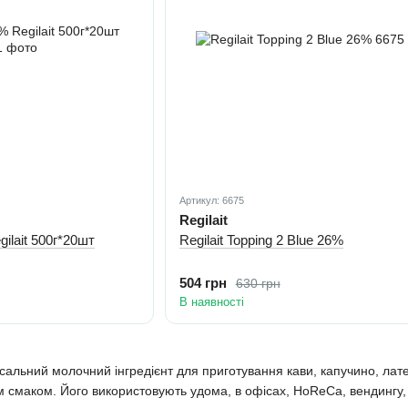
Артикул: 6675
Regilait
ilait 500г*20шт
Regilait Topping 2 Blue 26%
504 грн
630 грн
В наявності
альний молочний інгредієнт для приготування кави, капучино, лате
м смаком. Його використовують удома, в офісах, HoReCa, вендингу,