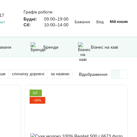
Графік роботи:
17
Будні:
09:00–19:00
Мій кошик
Бажання
Вхід
ам?
Сб:
10:00–14:00
такани
Бренди
Бізнес на каві
вше
спочатку дорожчі
за назвою
Відображення:
ХІТ
−20%