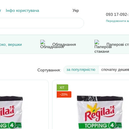
г
Інфо користувача
Укр
093 17-092-
Передзвонити в
око, вершки
Обладнання
Паперові с
за популярністю
спочатку деше
Сортування:
ХІТ
−20%