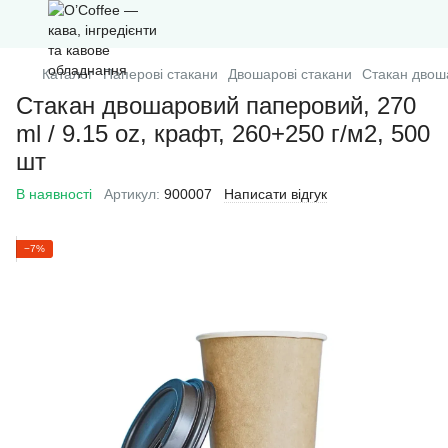
Каталог
Паперові стакани
Двошарові стакани
Стакан двоша
Стакан двошаровий паперовий, 270
ml / 9.15 oz, крафт, 260+250 г/м2, 500
шт
В наявності
Артикул:
900007
Написати відгук
−7%