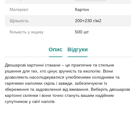
Матеріал
Картон
Щільність
200+230 г/м2
Кількість у ящику
500 шт
Опис
Відгуки
Двошарові картонні стакани – це практичне та стильне
рішення для тих, хто цінує зручність та екологію. Вони
дозволяють насолоджуватися улюбленими холодними та
гарячими напоями скрізь і завжди, забезпечуючи їх
збереження та задоволення від вживання. Виберіть двошарові
картонні склянки і вони точно стануть вашим надійним
супутником у світі напоїв.