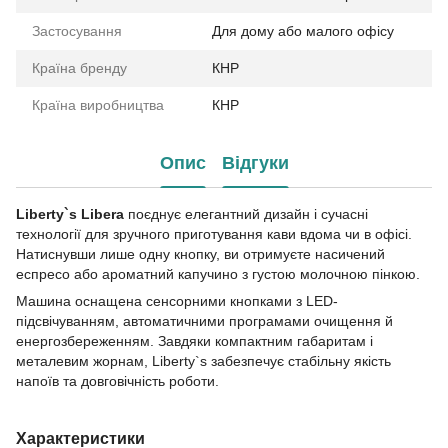
Застосування
Для дому або малого офісу
Країна бренду
КНР
Країна виробництва
КНР
Опис
Відгуки
Liberty`s Libera
поєднує елегантний дизайн і сучасні
технології для зручного приготування кави вдома чи в офісі.
Натиснувши лише одну кнопку, ви отримуєте насичений
еспресо або ароматний капучино з густою молочною пінкою.
Машина оснащена сенсорними кнопками з LED-
підсвічуванням, автоматичними програмами очищення й
енергозбереженням. Завдяки компактним габаритам і
металевим жорнам, Liberty`s забезпечує стабільну якість
напоїв та довговічність роботи.
Характеристики