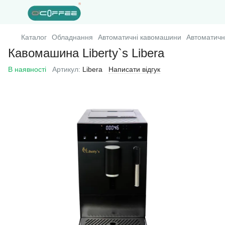
Каталог
Обладнання
Автоматичні кавомашини
Автоматичн
Кавомашина Liberty`s Libera
В наявності
Артикул:
Libera
Написати відгук