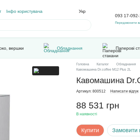
г
Інфо користувача
Укр
093 17-092-
Передзвонити в
око, вершки
Обладнання
Паперові с
Головна
Каталог
Обладнання
Кавомашина Dr.coffee M12 Plus 2L
Кавомашина Dr.C
Артикул: 800512
Написати відгук
88 531 грн
В наявності
Купити
Замовити