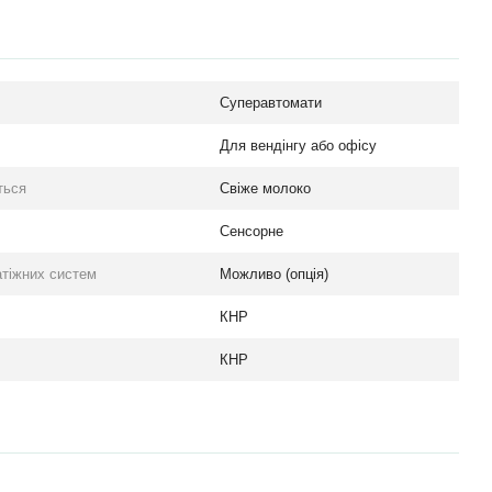
Суперавтомати
Для вендінгу або офісу
ться
Свіже молоко
Сенсорне
тіжних систем
Можливо (опція)
КНР
КНР