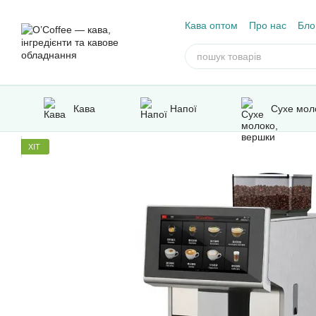
Перейти до основного контенту
Кава оптом
Про нас
Бло
Відгуки про магазин
Кава
Напої
Сухе мол
ХІТ