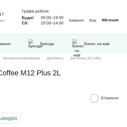
Графік роботи:
17
Будні:
09:00–19:00
Мій кошик
Бажання
Вхід
ам?
Сб:
10:00–14:00
такани
Бренди
Бізнес на каві
Автоматичні кавомашини
Для бізнесу
Для бізнесу Dr.Coffee
offee M12 Plus 2L
В бажання
 швидко