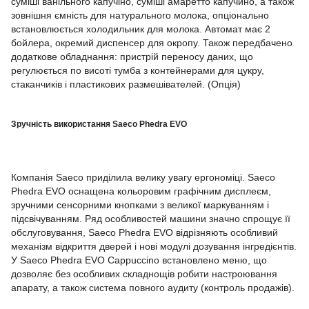
суміші ванільного капучіно, суміші амаретто капучино, а також
зовнішня ємність для натурального молока, опціонально
встановлюється холодильник для молока. Автомат має 2
бойлера, окремий диспенсер для окропу. Також передбачено
додаткове обладнання: пристрій переносу даних, що
регулюється по висоті тумба з контейнерами для цукру,
стаканчиків і пластикових размешівателей. (Опція)
Зручність використання Saeco Phedra EVO
Компанія Saeco приділила велику увагу ергономіці. Saeco
Phedra EVO оснащена кольоровим графічним дисплеєм,
зручними сенсорними кнопками з великої маркуванням і
підсвічуванням. Ряд особливостей машини значно спрощує її
обслуговування, Saeco Phedra EVO відрізняють особливий
механізм відкриття дверей і нові модулі дозування інгредієнтів.
У Saeco Phedra EVO Cappuccino встановлено меню, що
дозволяє без особливих складнощів робити настроювання
апарату, а також система повного аудиту (контроль продажів).