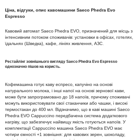
Ціна, відгуки, опис кавомашини Saeco Phedra Evo
Espresso
Кавовий автомат Saeco Phedra EVO, призначений для місць з
інтенсивним потоком споживачів: установки в офісах, готелях,
їдальнях (Шведка), кафе, лініях живлення, АЗС.
Рестайлінг зовнішнього вигляду Saeco Phedra Evo Espresso
однозначно пішов на користь.
Кофемашина готує каву еспресо, капучіно на основі
натурального молока, і інші напої на основі зернової кави,
може бути запрограмовано до 18 напоїв, причому споживачі
можуть використовувати свої стаканчики або чашки, і високі
термостакан до 400 мл. Відзначимо, що в каві машині Saeco
Phedra EVO Cappuccino передбачена система додаткового
нагріву, що забезпечує найвищу якість готуються напоїв. У
комплектації Cappuccino машина Saeco Phedra EVO має
чотири ємності +1 зовнішня: для кавових зерен, шоколаду,