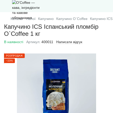
Каталог
Напої
Капучино
Капучино O`Coffee
Капучино ICS 
Капучино ICS Іспанський пломбір
O`Coffee 1 кг
В наявності
Артикул:
400011
Написати відгук
РОЗПРОДАЖ
−23%