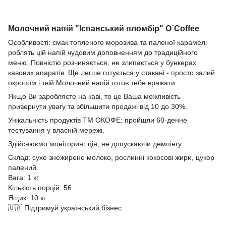
Молочний напій "Іспанський пломбір" O`Coffee
Особливості: смак топленого морозива та паленої карамелі
роблять цій напій чудовим доповненням до традиційного
меню. Повністю розчиняється, не злипається у бункерах
кавових апаратів. Ще легше готується у стакані - просто залий
окропом і твій Молочний напій готов тебе вражати.
Якщо Ви заробляєте на каві, то це Ваша можливість
привернути увагу та збільшити продажі від 10 до 30%.
Унікальність продуктів ТМ ОКОФЕ: пройшли 60-денне
тестування у власній мережі.
Здійснюємо моніторинг цін, не допускаючи демпінгу.
Склад: сухе знежирене молоко, рослинні кокосові жири, цукор
палений
Вага: 1 кг
Кількість порцій: 56
Ящик: 10 кг
🇺🇦 Підтримуй український бізнес