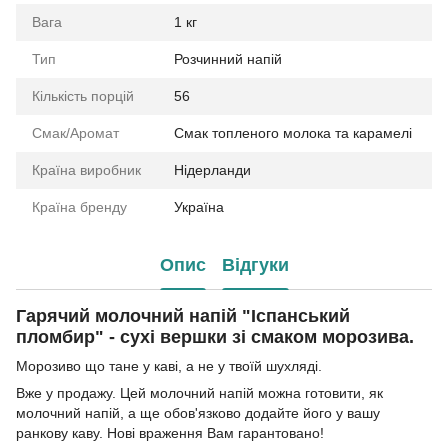
Вага
1 кг
Тип
Розчинний напій
Кількість порцій
56
Смак/Аромат
Смак топленого молока та карамелі
Країна виробник
Нідерланди
Країна бренду
Україна
Опис
Відгуки
Гарячий молочний напій "Іспанський
пломбир" - сухі вершки зі смаком морозива.
Морозиво що тане у каві, а не у твоїй шухляді.
Вже у продажу. Цей молочний напій можна готовити, як
молочний напій, а ще обов'язково додайте його у вашу
ранкову каву. Нові враження Вам гарантовано!