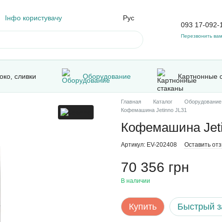
Інфо користувачу
Рус
093 17-092-
Перезвонить ва
око, сливки
Оборудование
Картнонные 
Главная
Каталог
Оборудование
Кофемашина Jetinno JL31
Кофемашина Jeti
Артикул: EV-202408
Оставить от
70 356 грн
В наличии
Купить
Быстрый з