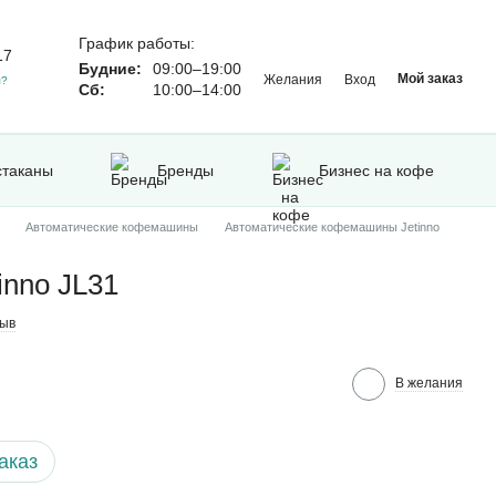
График работы:
17
Будние:
09:00–19:00
Мой заказ
Желания
Вход
м?
Сб:
10:00–14:00
стаканы
Бренды
Бизнес на кофе
Автоматические кофемашины
Автоматические кофемашины Jetinno
nno JL31
зыв
В желания
аказ