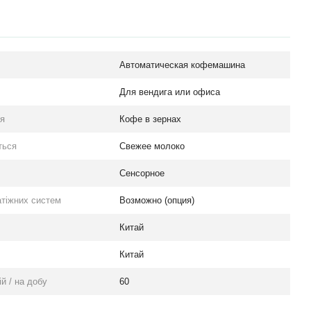
Автоматическая кофемашина
Для вендига или офиса
ся
Кофе в зернах
ться
Свежее молоко
Сенсорное
тіжних систем
Возможно (опция)
Китай
Китай
й / на добу
60