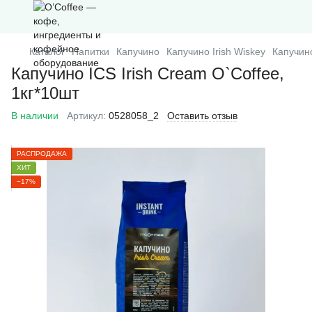
Каталог
Напитки
Капучино
Капучино Irish Wiskey
Капучино
Капучино ICS Irish Cream O`Coffee,
1кг*10шт
В наличии
Артикул:
0528058_2
Оставить отзыв
РАСПРОДАЖА
ХИТ
−17%