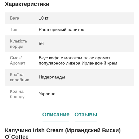
Характеристики
Вага
10 кг
Тип
Растворимый напиток
Кількість
56
порцій
Смак/
Вкус кофе с молоком плюс аромат
Аромат
популярного ликера Ирландский крем
Країна
Нидерланды
виробник
Країна
Украина
бренду
Описание
Отзывы
Капучино Irish Cream (Ирландский Виски)
O`Coffee