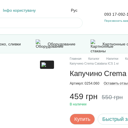
Інфо користувачу
Рус
093 17-092-
Перезвонить ва
око, сливки
Оборудование
Картнонные 
Главная
Каталог
Напитки
К
Капучино Crema Catalana ICS 1 кг
Капучино Crema 
Артикул: 0254.060
Оставить отзы
459 грн
550 грн
В наличии
Купить
Быстрый з