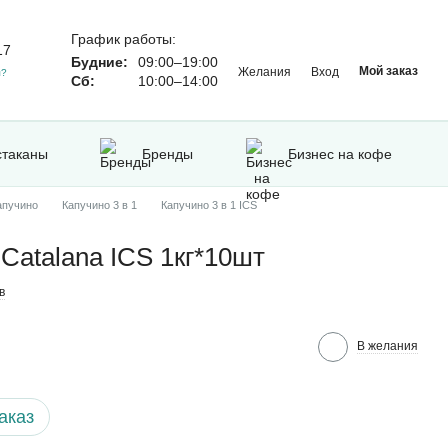
График работы:
17
Будние:
09:00–19:00
Мой заказ
Желания
Вход
м?
Сб:
10:00–14:00
стаканы
Бренды
Бизнес на кофе
апучино
Капучино 3 в 1
Капучино 3 в 1 ICS
Catalana ICS 1кг*10шт
в
В желания
аказ